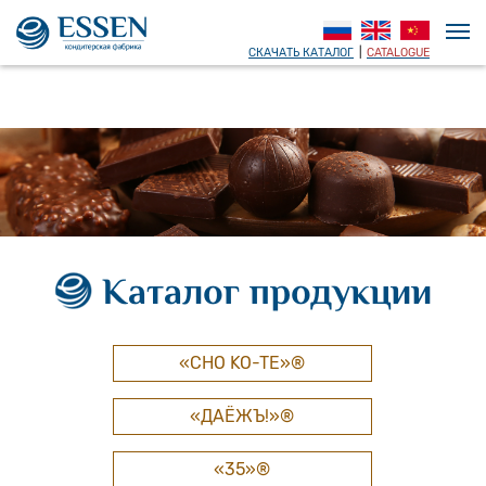
СКАЧАТЬ КАТАЛОГ
|
CATALOGUE
Каталог продукции
«CHO KO-TE»®
«ДАЁЖЪ!»®
«35»®