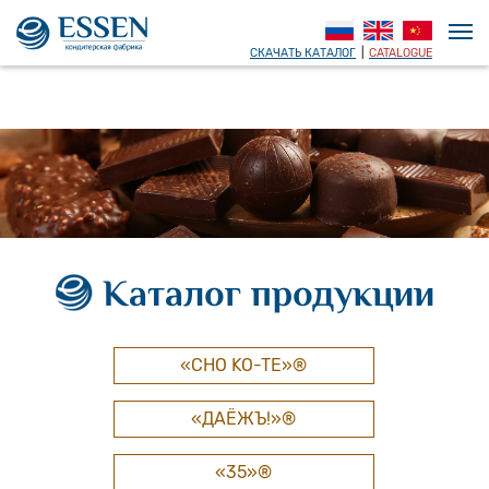
СКАЧАТЬ КАТАЛОГ
|
CATALOGUE
Каталог продукции
«CHO KO-TE»®
«ДАЁЖЪ!»®
«35»®