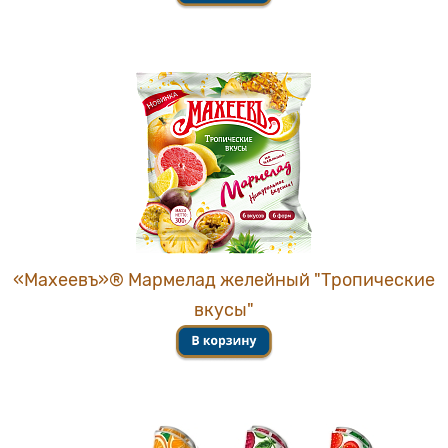
«Махеевъ»® Мармелад желейный "Тропические
вкусы"