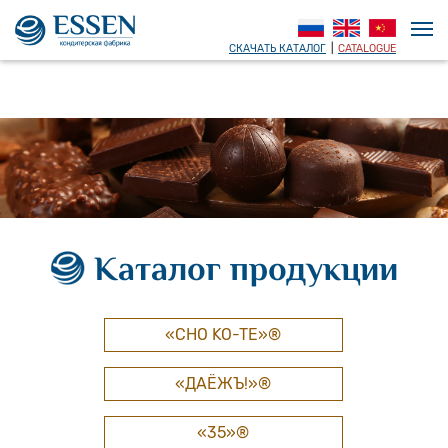
СКАЧАТЬ КАТАЛОГ
|
CATALOGUE
Каталог продукции
«CHO KO-TE»®
«ДАЁЖЪ!»®
«35»®