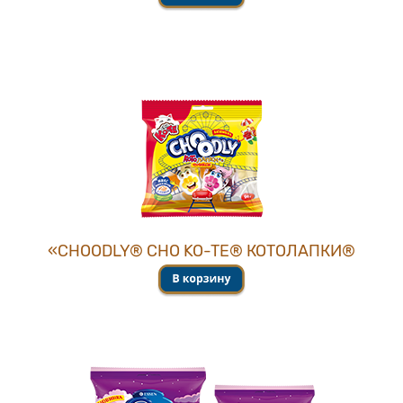
«CHOОDLY® CHO KO-TE® КОТОЛАПКИ®