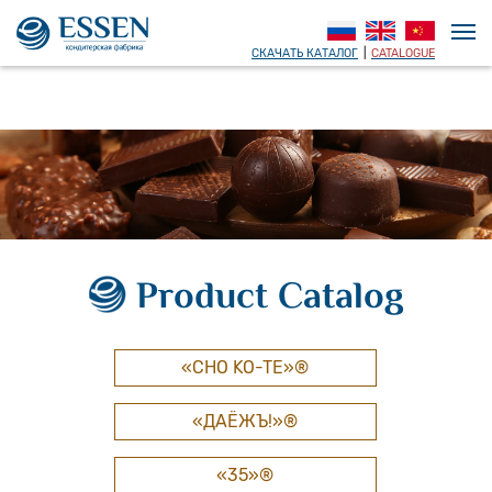
СКАЧАТЬ КАТАЛОГ
|
CATALOGUE
Product Catalog
«CHO KO-TE»®
«ДАЁЖЪ!»®
«35»®