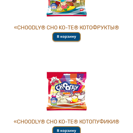
«CHOОDLY® CHO KO-TE® КОТОФРУКТЫ®
«CHOОDLY® CHO KO-TE® КОТОПУФИКИ®